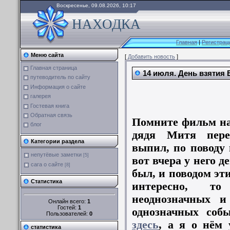
Воскресенье, 09.08.2026, 10:17
НАХОДКА
Главная
|
Регистрац
Меню сайта
[
Добавить новость
]
Главная страница
14 июля. День взятия
путеводитель по сайту
Информация о сайте
галерея
Гостевая книга
Обратная связь
Помните фильм 
блог
дядя Митя пере
Категории раздела
выпил, по поводу 
непутёвые заметки
[5]
вот вчера у него д
сага о сайте
[8]
был, и поводом э
Статистика
интересно, т
неоднозначных и
Онлайн всего:
1
Гостей:
1
однозначных соб
Пользователей:
0
здесь
, а я о нём
статистика