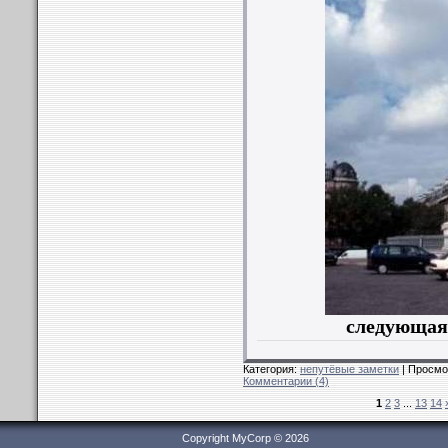
следующая
Категория:
непутёвые заметки
| Просмо
Комментарии (4)
1
2
3
...
13
14
Copyright MyCorp © 2026