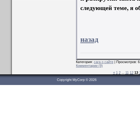
следующей теме, я о
назад
Категория:
сага о сайте
| Просмотров: 6
Комментарии (9)
«
1
2
...
11
12
13
Copyright MyCorp © 2026