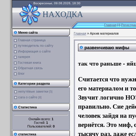
Воскресенье, 09.08.2026, 18:30
НАХОДКА
Главная
|
|
Регистра
Меню сайта
Главная
»
Архив материалов
Главная страница
путеводитель по сайту
развенчиваю мифы
Информация о сайте
галерея
так что раньше - яй
Гостевая книга
Обратная связь
блог
Считается что нужн
Категории раздела
его материалом и т
непутёвые заметки
[5]
Звучит логично НО!!
сага о сайте
[8]
правильно. Сие дей
Статистика
человек зайдя на пу
Онлайн всего:
1
вернётся. Это миф, 
Гостей:
1
Пользователей:
0
тысячу раз, даже ес
статистика