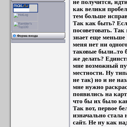
не получится, идт
как велики пробел
тем больше исправ
Так как быть? Есл
посоветовать. Так 
знает еще меньше 
Форма входа
меня нет ни одного
таковые были..то 
же делать? Единс
мне возможный пут
местности. Ну типа
не так) но и не наз
мне нужно раскрас
появились на карт
что бы их было ка
Так вот, первое бел
изначально стала 
сайт. Не ну как на