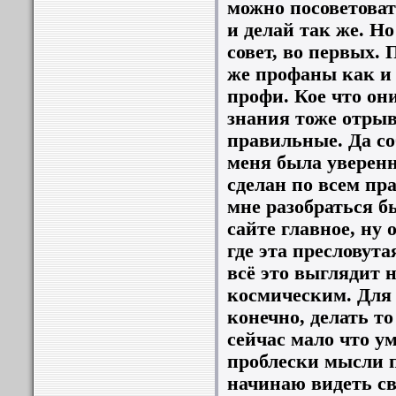
можно посоветоват
и делай так же. Н
совет, во первых. 
же профаны как и я
профи. Кое что он
знания тоже отры
правильные. Да со
меня была уверенн
сделан по всем пр
мне разобраться б
сайте главное, ну о
где эта пресловута
всё это выглядит н
космическим. Для 
конечно, делать то 
сейчас мало что ум
проблески мысли п
начинаю видеть св