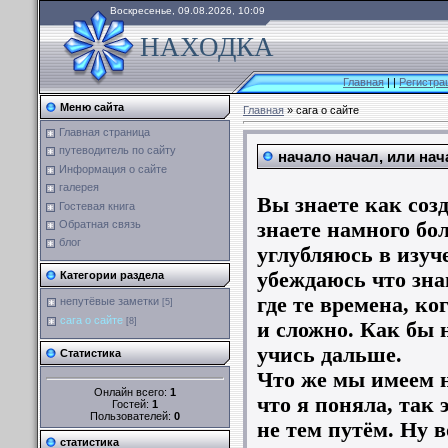
Воскресенье, 09.08.2026, 10:09
НАХОДКА
Главная
|
|
Регистра
Меню сайта
Главная
»
сага о сайте
Главная страница
путеводитель по сайту
начало начал, или нач
Информация о сайте
галерея
Вы знаете как соз
Гостевая книга
знаете намного бо
Обратная связь
блог
углубляюсь в изуч
убеждаюсь что зна
Категории раздела
где те времена, ко
непутёвые заметки
[5]
сага о сайте
[8]
и сложно. Как бы н
учись дальше.
Статистика
Что же мы имеем 
Онлайн всего:
1
что я поняла, так 
Гостей:
1
Пользователей:
0
не тем путём. Ну в
статистика