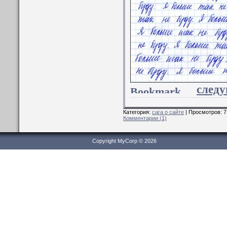
след
Категория:
сага о сайте
| Просмотров: 7
Комментарии (1)
Copyright MyCorp © 2026