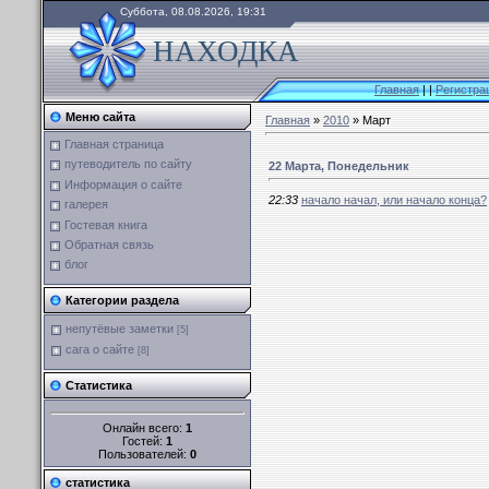
Суббота, 08.08.2026, 19:31
НАХОДКА
Главная
|
|
Регистра
Меню сайта
Главная
»
2010
»
Март
Главная страница
путеводитель по сайту
22 Марта, Понедельник
Информация о сайте
22:33
начало начал, или начало конца?
галерея
Гостевая книга
Обратная связь
блог
Категории раздела
непутёвые заметки
[5]
сага о сайте
[8]
Статистика
Онлайн всего:
1
Гостей:
1
Пользователей:
0
статистика